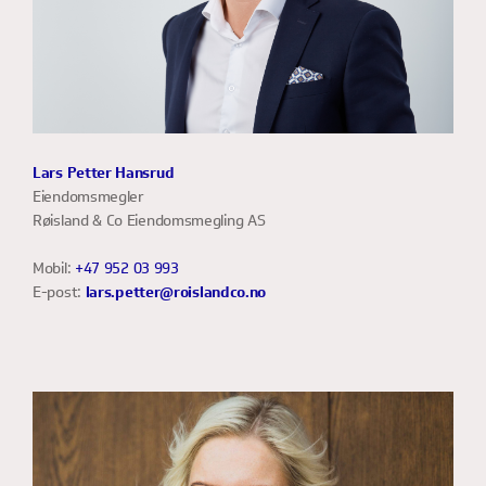
Lars Petter Hansrud
Eiendomsmegler
Røisland & Co Eiendomsmegling AS
Mobil:
+47 952 03 993
E-post:
lars.petter@roislandco.no